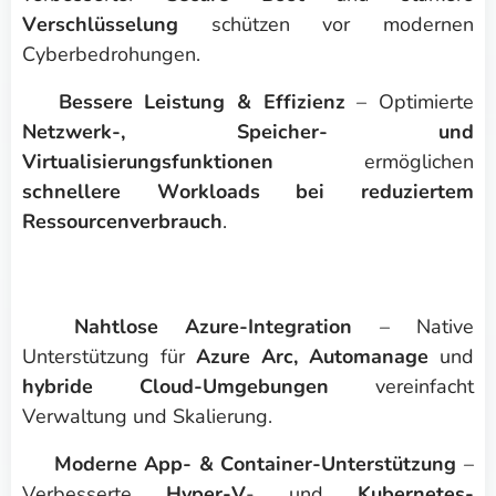
Verschlüsselung
schützen vor modernen
Cyberbedrohungen.
☑️
Bessere Leistung & Effizienz
– Optimierte
Netzwerk-, Speicher- und
Virtualisierungsfunktionen
ermöglichen
schnellere Workloads bei reduziertem
Ressourcenverbrauch
.
☑️
Nahtlose Azure-Integration
– Native
Unterstützung für
Azure Arc, Automanage
und
hybride Cloud-Umgebungen
vereinfacht
Verwaltung und Skalierung.
☑️
Moderne App- & Container-Unterstützung
–
Verbesserte
Hyper-V
- und
Kubernetes-