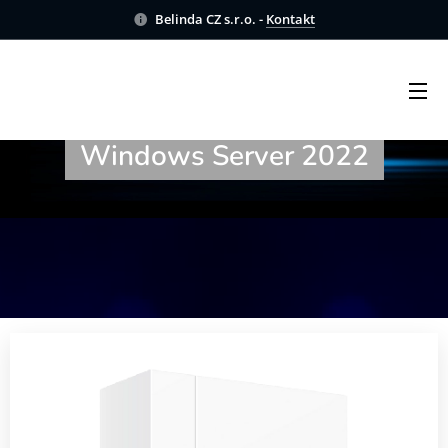
Belinda CZ s.r.o. -
Kontakt
Optimized tiny server mit
Windows Server 2022