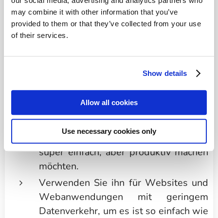
our social media, advertising and analytics partners who
Unser Produkt ist das schlanke,
may combine it with other information that you’ve
einfache und leichte Windows Server
provided to them or that they’ve collected from your use
2022.
of their services.
Verwenden Sie ihn als
Show details
Anwendungsserver, um eine schnelle
und einfache Installation ohne
Allow all cookies
Zeitverlust zu erhalten.
Verwenden Sie ihn als Entwicklungs-
Use necessary cookies only
und/oder Testumgebung, wenn Sie es
super einfach, aber produktiv machen
möchten.
Verwenden Sie ihn für Websites und
Webanwendungen mit geringem
Datenverkehr, um es ist so einfach wie