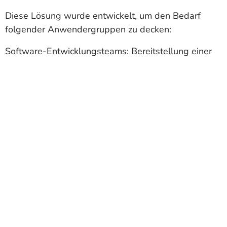
Diese Lösung wurde entwickelt, um den Bedarf
folgender Anwendergruppen zu decken:
Software‑Entwicklungsteams: Bereitstellung einer
sauberen, anpassbaren Plattform zum effizienten
Entwickeln, Testen und Bereitstellen von
Anwendungen.
IT‑Abteilungen: Verwaltung sicherer und optimierter
virtueller Umgebungen für ein breites Spektrum an
Unternehmens‑Workloads bei minimalem
operativen Aufwand.
Organisationen: Sicherstellung einer zuverlässigen,
skalierbaren Infrastruktur für Hosting, Tests und den
Betrieb geschäftskritischer Anwendungen.
Diese VMs eliminieren die Notwendigkeit manueller