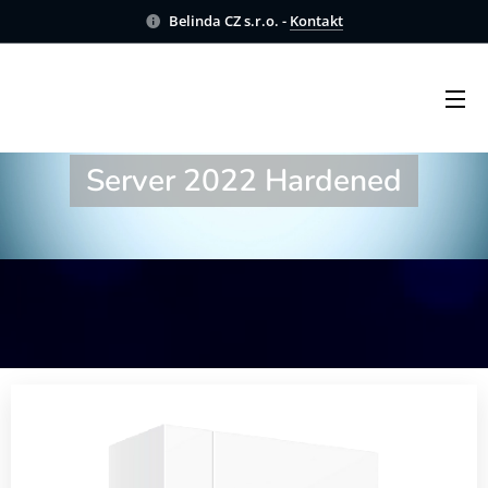
Belinda CZ s.r.o. -
Kontakt
WORDPRESS® on Windows
Server 2022 Hardened