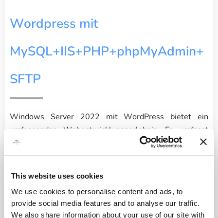
W
ordpress mit
MySQL+IIS+PHP+phpMyAdmin+
SFTP
Windows Server 2022 mit WordPress bietet ein
umfassendes Webentwicklungserlebnis. Es umfasst
MySQL für effiziente Datenspeicherung, IIS für
leistungsstarkes Webhosting, PHP für dynamische
Anwendungen, phpMyAdmin für einfache
This website uses cookies
Datenbankverwaltung und SFTP für sichere
We use cookies to personalise content and ads, to
Dateiübertragungen. Es handelt sich um eine
provide social media features and to analyse our traffic.
gebrauchsfertige Lösung für Ihre Webhosting-
We also share information about your use of our site with