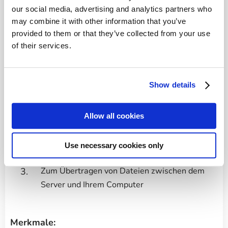
Anforderungen.
our social media, advertising and analytics partners who
may combine it with other information that you’ve
Windows Server 2022 mit WordPress bietet ein
provided to them or that they’ve collected from your use
problemloses Erlebnis, sodass Sie sich auf die
of their services.
Erstellung und Bereitstellung außergewöhnlicher
Webinhalte konzentrieren können.
Show details
Bewirbt sich:
Zum Erstellen und Verwalten mehrerer
Allow all cookies
Websites und Anwendungen
Zur Verwaltung der MySQL-Datenbank mit
Use necessary cookies only
dem benutzerfreundlichen phpMyAdmin
Zum Übertragen von Dateien zwischen dem
Server und Ihrem Computer
Merkmale: