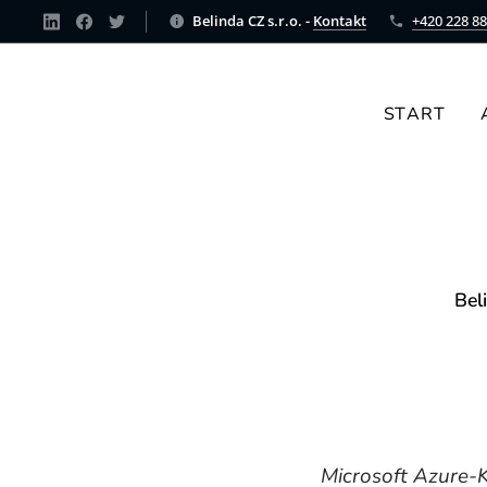
Belinda CZ s.r.o. -
Kontakt
+420 228 88
START
Bel
Microsoft Azure-