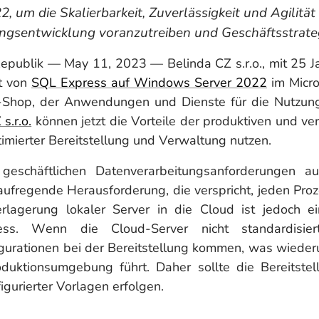
 um die Skalierbarkeit, Zuverlässigkeit und Agilität
sentwicklung voranzutreiben und Geschäftsstrateg
epublik — May 11, 2023 — Belinda CZ s.r.o., mit 25 J
it von
SQL Express auf Windows Server 2022
im Micro
-Shop, der Anwendungen und Dienste für die Nutzung a
s.r.o.
können jetzt die Vorteile der produktiven und v
imierter Bereitstellung und Verwaltung nutzen.
geschäftlichen Datenverarbeitungsanforderungen auf
aufregende Herausforderung, die verspricht, jeden Pr
Verlagerung lokaler Server in die Cloud ist jedoch 
zess. Wenn die Cloud-Server nicht standardisi
igurationen bei der Bereitstellung kommen, was wiede
oduktionsumgebung führt. Daher sollte die Bereitste
igurierter Vorlagen erfolgen.