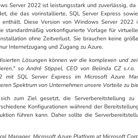
s Server 2022 ist leistungsstark und zuverlässig, da
t, die das vorinstallierte, SQL Server Express sow
enthält. Diese Version von Windows Server 2022 ist
 standardmäßig vorkonfigurierte Vorlage für virtuelle
Installation ohne Zeitverlust. Sie brauchen keine grö
 nur Internetzugang und Zugang zu Azure.
disierten Lösungen können wir die komplexen und ze
eren," so André Stippel, CEO von Belinda CZ s.r.o. 
 mit SQL Server Express im Microsoft Azure Mark
iteren Spektrum von Unternehmen unsere Vorteile zu bie
 sich zum Ziel gesetzt, die Serverbereitstellung zu
rschiedene Konfigurationen während der Bereitstellun
ktion führen kann. Daher sollte die Serverbereitstel
ral Manager, Microsoft Azure Platform at Microsoft Corp