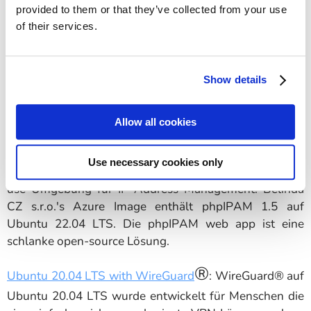
provided to them or that they’ve collected from your use
entwickeln oder SQL lernen möchten. SQL Express ist
of their services.
eine freie Version von Microsoft SQL Server.
Show details
Allow all cookies
Use necessary cookies only
Ubuntu 22.04 LTS with phpIPAM
: Liefert eine ready-to-
use Umgebung für IP Address Management. Belinda
CZ s.r.o.'s Azure Image enthält phpIPAM 1.5 auf
Ubuntu 22.04 LTS. Die phpIPAM web app ist eine
schlanke open-source Lösung.
®
Ubuntu 20.04 LTS with WireGuard
: WireGuard® auf
Ubuntu 20.04 LTS wurde entwickelt für Menschen die