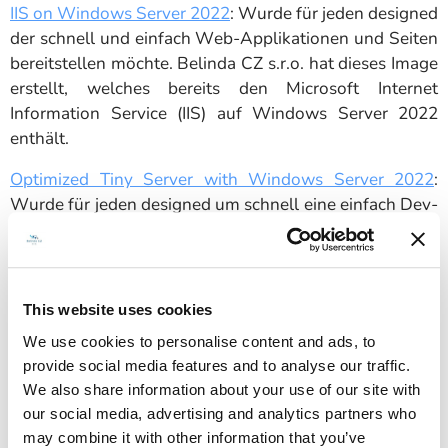
IIS on Windows Server 2022
: Wurde für jeden designed
der schnell und einfach Web-Applikationen und Seiten
bereitstellen möchte. Belinda CZ s.r.o. hat dieses Image
erstellt, welches bereits den Microsoft Internet
Information Service (IIS) auf Windows Server 2022
enthält.
Optimized Tiny Server with Windows Server 2022
:
Wurde für jeden designed um schnell eine einfach Dev-
Test Umgebung, eine Webseite oder Web-Applikation
mit wenig Verkehr bereitzustellen. Belinda CZ s.r.o.'s
hat dieses Image erstellt, welches eine kompakte und
optimierte Installation von Windows 2022 liefert.
This website uses cookies
We use cookies to personalise content and ads, to
SQL Express on Windows Server 2022
: Belinda CZ
provide social media features and to analyse our traffic.
s.r.o. hat dieses Image erstellt, welches bereits
We also share information about your use of our site with
Microsoft SQL Express und SQL Management Studio
our social media, advertising and analytics partners who
auf Windows Server 2022 enthält. Das Image ist Ideal
may combine it with other information that you’ve
für Entwickler, welche kleine skalierbare Applikationen