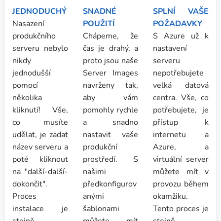
JEDNODUCHÝ
SNADNÉ
SPLNÍ VAŠE
Nasazení
POUŽITÍ
POŽADAVKY
produkčního
Chápeme, že
S Azure už k
serveru nebylo
čas je drahý, a
nastavení
nikdy
proto jsou naše
serveru
jednodušší
Server Images
nepotřebujete
pomocí
navrženy tak,
velká datová
několika
aby vám
centra. Vše, co
kliknutí! Vše,
pomohly rychle
potřebujete, je
co musíte
a snadno
přístup k
udělat, je zadat
nastavit vaše
internetu a
název serveru a
produkční
Azure, a
poté kliknout
prostředí. S
virtuální server
na "další-další-
našimi
můžete mít v
dokončit".
předkonfigurov
provozu během
Proces
anými
okamžiku.
instalace je
šablonami
Tento proces je