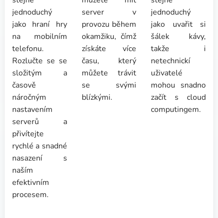
stejně
můžete mít
stejně
jednoduchý
server v
jednoduchý
jako hraní hry
provozu během
jako uvařit si
na mobilním
okamžiku, čímž
šálek kávy,
telefonu.
získáte více
takže i
Rozlučte se se
času, který
netechnickí
složitým a
můžete trávit
uživatelé
časově
se svými
mohou snadno
náročným
blízkými.
začít s cloud
nastavením
computingem.
serverů a
přivítejte
rychlé a snadné
nasazení s
naším
efektivním
procesem.