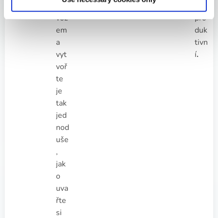
pro
ale
voz
pro
em
duk
a
tivn
vyt
í
.
voř
te
je
tak
jed
nod
uše
,
jak
o
uva
řte
si