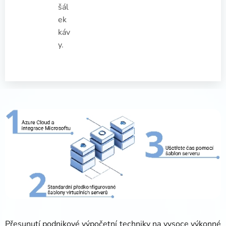
šál
ek
káv
y.
Přesunutí podnikové výpočetní techniky na vysoce výkonné