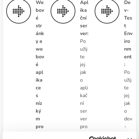
We
Apl
De
bov
ika
v-
é
ční
Tes
str
ser
t
ánk
ver:
Env
y a
Po
iro
we
užij
nm
bov
te
ent
é
jej
:
apl
jak
Po
ika
o
užij
ce
apli
te
s
kač
jej
níz
ní
jak
ký
ser
o
m
ver
dev
pro
pro
-
voz
ryc
tes