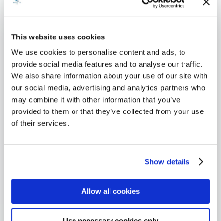
em:
hlo
t
Po
u a
pro
užij
sna
stř
This website uses cookies
te
dno
edí,
We use cookies to personalise content and ads, to
jej
u
pok
provide social media features and to analyse our traffic.
pro
inst
ud
We also share information about your use of our site with
we
ala
chc
our social media, advertising and analytics partners who
by
ci
ete
may combine it with other information that you’ve
a
bez
,
provided to them or that they’ve collected from your use
we
plý
aby
of their services.
bov
tvá
byl
é
ní
o
apli
čas
sup
Show details
kac
em.
er
e s
jed
níz
nod
Allow all cookies
ký
uch
m
é,
Use necessary cookies only