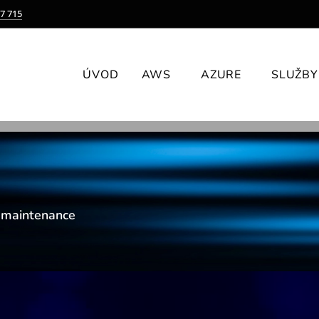
7 715
ÚVOD
AWS
AZURE
SLUŽBY
with Windows Server
m maintenance