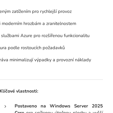
ným zatížením pro rychlejší provoz
i moderním hrozbám a zranitelnostem
službami Azure pro rozšířenou funkcionalitu
tura podle rostoucích požadavků
áva minimalizují výpadky a provozní náklady
Klíčové vlastnosti:
Postaveno na Windows Server 2025
Core
pro sníženou útočnou plochu a vyšší