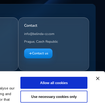
Contact
info@belinda-cz.com
Prague, Czech Republic
Contact us
Allow all cookies
Privacy Policy
Terms & Conditions
alyse our
ing and
Use necessary cookies only
r that