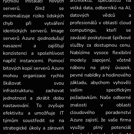
architektů, specialistů na
rychlou instalaci nových
velká data, odborníků na AI,
serverů, čímž se
datových vědců a
minimalizuje riziko lidských
profesionálů v oblasti cloud
chyb při vytváření
computingu, kteří se
identických serverů. Image
zavázali poskytovat špičkové
serverů Azure zjednodušují
služby za dostupnou cenu.
nasazení a zajišťují
Nabízíme vysoce flexibilní
konzistenci a spolehlivost
modely zapojení, včetně
napříč instancemi. Pomocí
náboru na plný úvazek,
bitových kopií serverů Azure
pevné nabídky a hodinového
mohou organizace rychle
základu, abychom vyhověli
škálovat svou
vašim specifickým
infrastrukturu, zachovat
požadavkům. Naše odborné
jednotnost a zkrátit dobu
znalosti v oblasti
nastavování. To zvyšuje
cloudového poradenství
efektivitu a umožňuje IT
Azure zajistí, že vaše firma
týmům soustředit se na
využije plný potenciál
strategické úkoly a zároveň