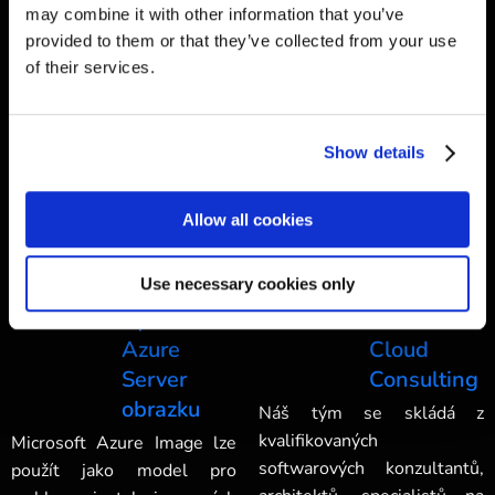
may combine it with other information that you’ve
efektivitu v cloudu.
složitost cloudu.
provided to them or that they’ve collected from your use
Další informace >
Další informace >
of their services.
Show details
Allow all cookies
Use necessary cookies only
Vytváření
Azure
Azure
Cloud
Server
Consulting
obrazku
Náš tým se skládá z
kvalifikovaných
Microsoft Azure Image lze
softwarových konzultantů,
použít jako model pro