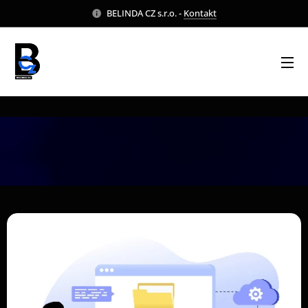
BELINDA CZ s.r.o. -
Kontakt
SLUŽBY