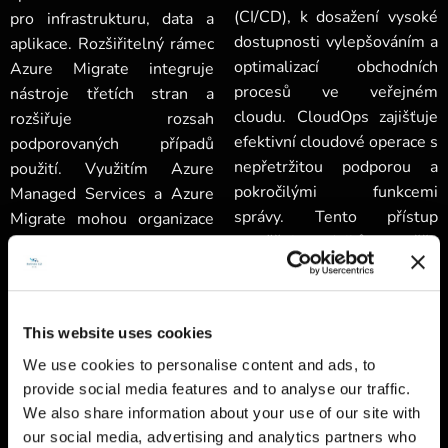
(CI/CD), k dosažení vysoké
pro infrastrukturu, data a
dostupnosti vylepšováním a
aplikace. Rozšiřitelný rámec
optimalizací obchodních
Azure Migrate integruje
procesů ve veřejném
nástroje třetích stran a
cloudu. CloudOps zajišťuje
rozšiřuje rozsah
efektivní cloudové operace s
podporovaných případů
nepřetržitou podporou a
použití. Využitím Azure
pokročilými funkcemi
Managed Services a Azure
správy. Tento přístup
Migrate mohou organizace
umožňuje podnikům zaměřit
zajistit efektivní cloudové
se na inovace a zároveň
operace a hladký proces
spravovat složitost cloudu,
migrace, přičemž mohou
zajistit spolehlivost a výkon.
těžit z nepřetržité podpory a
This website uses cookies
CloudOps se integruje se
pokročilých funkcí správy.
stávajícími procesy, nabízí
We use cookies to personalise content and ads, to
Tento holistický přístup
provide social media features and to analyse our traffic.
škálovatelnost, flexibilitu a
umožňuje podnikům
We also share information about your use of our site with
lepší využití zdrojů, čímž
soustředit se na inovace,
our social media, advertising and analytics partners who
zvyšuje celkovou provozní
zatímco Azure se postará o