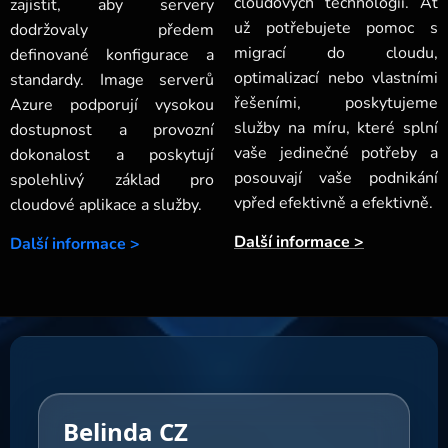
cloudových technologií. Ať
zajistit, aby servery
už potřebujete pomoc s
dodržovaly předem
migrací do cloudu,
definované konfigurace a
optimalizací nebo vlastními
standardy. Image serverů
řešeními, poskytujeme
Azure podporují vysokou
služby na míru, které splní
dostupnost a provozní
vaše jedinečné potřeby a
dokonalost a poskytují
posouvají vaše podnikání
spolehlivý základ pro
vpřed efektivně a efektivně.
cloudové aplikace a služby.
Další informace >
Další informace >
Belinda CZ